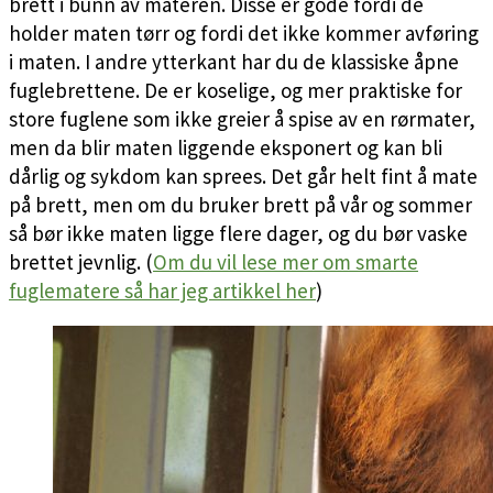
brett i bunn av materen. Disse er gode fordi de
holder maten tørr og fordi det ikke kommer avføring
i maten. I andre ytterkant har du de klassiske åpne
fuglebrettene. De er koselige, og mer praktiske for
store fuglene som ikke greier å spise av en rørmater,
men da blir maten liggende eksponert og kan bli
dårlig og sykdom kan sprees. Det går helt fint å mate
på brett, men om du bruker brett på vår og sommer
så bør ikke maten ligge flere dager, og du bør vaske
brettet jevnlig. (
Om du vil lese mer om smarte
fuglematere så har jeg artikkel her
)