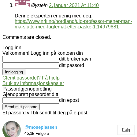
Øystein
2. januar 2021 At 11:40
Denne eksperten er uenig med deg.
https://www.nrk.no/nordland/uio-professor-mener-man-
ma-slutte-med-fuglemat-etter-paske-1.14979881
Comments are closed.
Logg inn
Velkommen! Logg inn på kontoen din
ditt brukernavn
ditt passord
Glemt passordet? Få hjelp
Bruk av informasjonskapsler
Passordgjenoppretting
Gjenopprett passordet ditt
din epost
Et passord vil bli sendt til deg på e-post.
@moseplassen
Følg
45,1k
Følgere