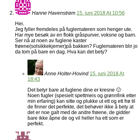
Hanne Havenstrøm
15. juni 2018 At 10:56
Hei.
Jeg fyller fremdeles på fuglemateren som henger ute.
Har mye besøk av en flokk gråspurver, voksne og barn.
Ser nå at noen av fuglene kaster
frøene(solsikkekjerner)på bakken? Fuglemateren blir jo
da tom på bare en dag. Hva kan det bety?
Anne Holter-Hovind
15. juni 2018 At
18:43
Det betyr bare at fuglene dine er kresne 🙂
Noen fugler (spesielt spettmeis og grønnfink etter
min erfaring) kan sitte og plukke ut ett og ett frø til
de finner det perfekte, det behøver ikke å bety at
det er noe galt med de andre frøene, de gidder
bare ikke åpne de og vil heller ha ett som er
perfekt.