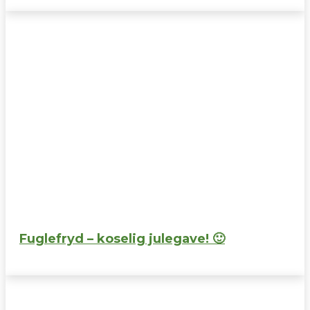
Fuglefryd – koselig julegave! 🙂