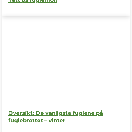
Tett på fuglemor!
Oversikt: De vanligste fuglene på
fuglebrettet – vinter