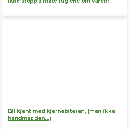
Ikke stopp å mate fuglene om våren!
Bli kjent med kjernebiteren, (men ikke
håndmat den…)