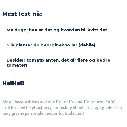
Mest lest nå:
Meldugg; hva er det og hvordan bli kvitt det.
Slik planter du georgineknoller (dahlia)
Beskjær tomatplanten, det gir flere og bedre
tomater!
HeiHei!
Moseplassen drives av Anne Holter-Hovind. Her er over 3000
artikler med inspirasjon og kunnskap blandet til hageglede. Følg
meg gjerne på sosiale medier for enda mer!