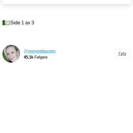
1
2
3
Side 1 av 3
@moseplassen
Følg
45,1k
Følgere