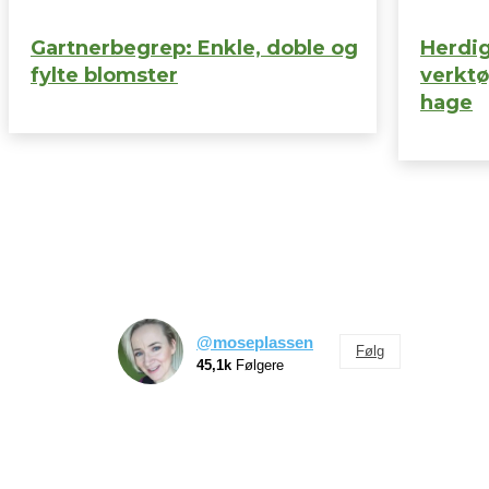
Gartnerbegrep: Enkle, doble og
Herdig
fylte blomster
verktø
hage
@moseplassen
Følg
45,1k
Følgere