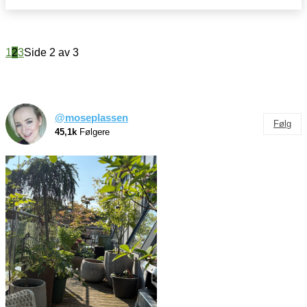
1
2
3
Side 2 av 3
@moseplassen
Følg
45,1k
Følgere