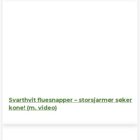
Svarthvit fluesnapper – storsjarmør søker
kone! (m. video)