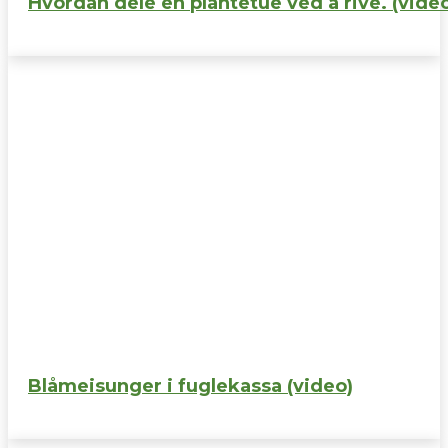
Hvordan dele en plantetue ved å rive. (vide
Blåmeisunger i fuglekassa (video)