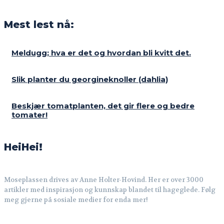
Mest lest nå:
Meldugg; hva er det og hvordan bli kvitt det.
Slik planter du georgineknoller (dahlia)
Beskjær tomatplanten, det gir flere og bedre
tomater!
HeiHei!
Moseplassen drives av Anne Holter-Hovind. Her er over 3000
artikler med inspirasjon og kunnskap blandet til hageglede. Følg
meg gjerne på sosiale medier for enda mer!