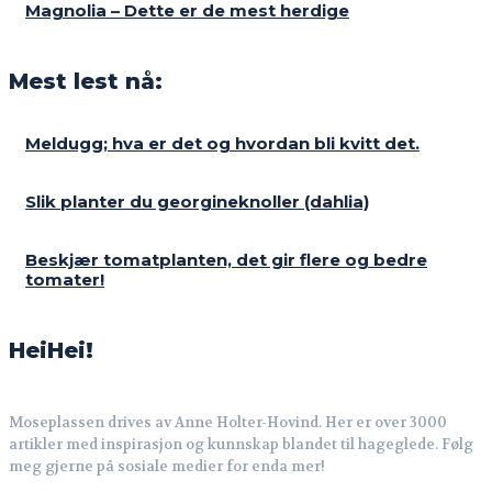
Magnolia – Dette er de mest herdige
Mest lest nå:
Meldugg; hva er det og hvordan bli kvitt det.
Slik planter du georgineknoller (dahlia)
Beskjær tomatplanten, det gir flere og bedre
tomater!
HeiHei!
Moseplassen drives av Anne Holter-Hovind. Her er over 3000
artikler med inspirasjon og kunnskap blandet til hageglede. Følg
meg gjerne på sosiale medier for enda mer!