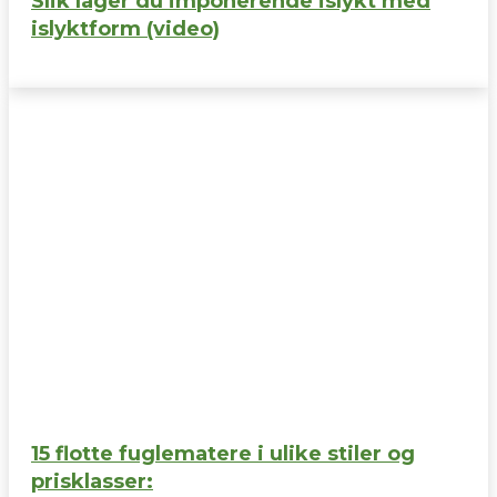
Slik lager du imponerende islykt med
islyktform (video)
15 flotte fuglematere i ulike stiler og
prisklasser: