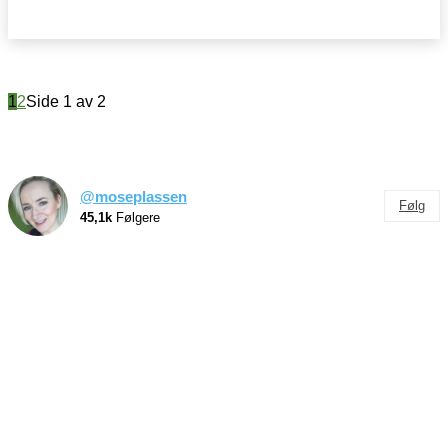
1
2
Side 1 av 2
@moseplassen
Følg
45,1k
Følgere