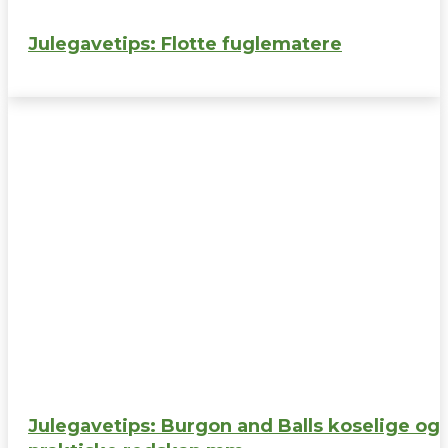
Julegavetips: Flotte fuglematere
Julegavetips: Burgon and Balls koselige og