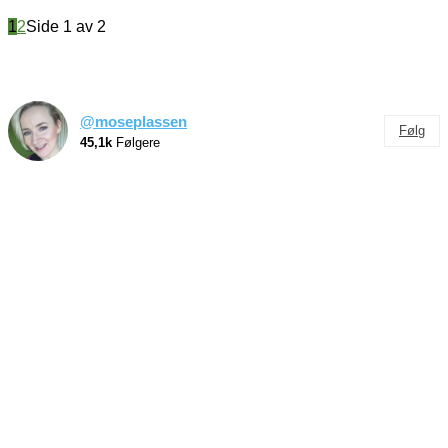
1
2
Side 1 av 2
@moseplassen
Følg
45,1k
Følgere