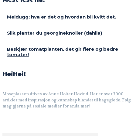
Meldugg; hva er det og hvordan bli kvitt det.
Slik planter du georgineknoller (dahlia)
Beskjær tomatplanten, det gir flere og bedre
tomater!
HeiHei!
Moseplassen drives av Anne Holter-Hovind. Her er over 3000
artikler med inspirasjon og kunnskap blandet til hageglede. Følg
meg gjerne på sosiale medier for enda mer!