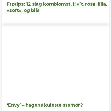
Frøtips: 12 slag kornblomst. Hvit, rosa, lilla,
«sort», og blå!
‘Envy’ – hagens kuleste stemor?