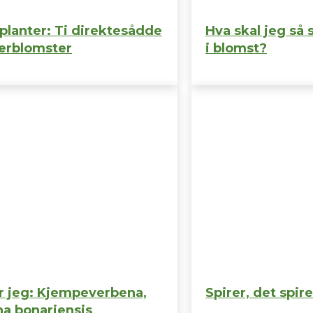
lanter: Ti direktesådde
Hva skal jeg så
rblomster
i blomst?
år jeg: Kjempeverbena,
Spirer, det spire
a bonariensis