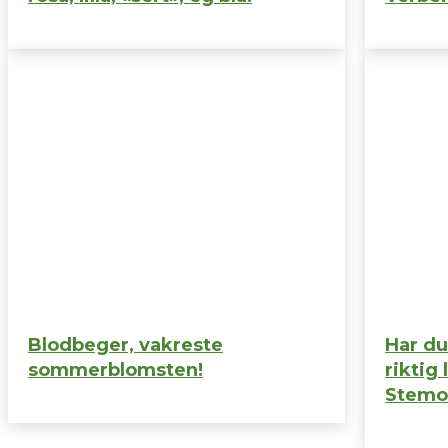
Blodbeger, vakreste
Har du
sommerblomsten!
riktig
Stemor