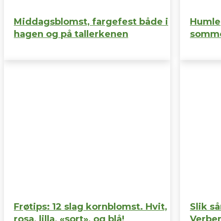
Middagsblomst, fargefest både i
Humlep
hagen og på tallerkenen
somme
Frøtips: 12 slag kornblomst. Hvit,
Slik s
rosa, lilla, «sort», og blå!
Verben