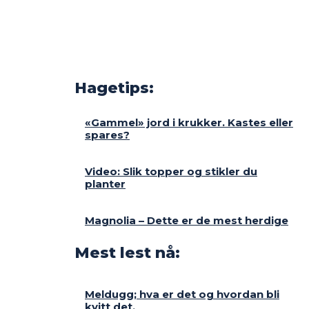
Hagetips:
«Gammel» jord i krukker. Kastes eller
spares?
Video: Slik topper og stikler du
planter
Magnolia – Dette er de mest herdige
Mest lest nå:
Meldugg; hva er det og hvordan bli
kvitt det.