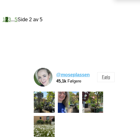
1
2
3
...
5
Side 2 av 5
@moseplassen
Følg
45,1k
Følgere