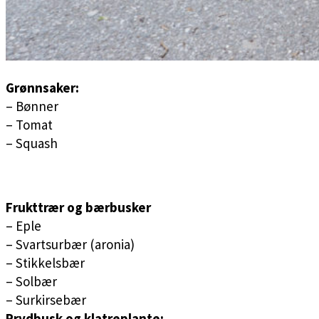
Grønnsaker:
– Bønner
– Tomat
– Squash
Frukttrær og bærbusker
– Eple
– Svartsurbær (aronia)
– Stikkelsbær
– Solbær
– Surkirsebær
Prydbusk og klatreplante: